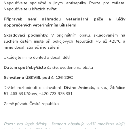
Nepoužívejte společně s jinými antiseptiky. Pouze pro zvířata.
Nepoužívejte u březích zvířat.
Přípravek není náhradou veterinární péče a léčiv
doporučených veterinárním lékařem
!
Skladovací podmínky:
V originálním obalu, skladovaném na
suchém čistém místě při pokojových teplotách +5 až +25°C a
mimo dosah slunečního záření.
Ukládejte mimo dohled a dosah dětí!
Datum spotřeby/číslo šarže:
uvedeno na obalu
Schváleno ÚSKVBL pod č. 126-20/C
Držitel rozhodnutí o schválení:
Divine Animals, s.r.o.
, Žibřidice
51, 463 53 Křižany, +420 723 975 331
Země původu:
Česká republika
Pozn.: pro lepší účinky šampon obsahuje vyšší množství olejů,