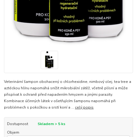
Veterinární šampon obohacený o chlorhexidine, nimbový olej, tea tree a
aztéckou hlínu napomáhá snížit mikrobiální zátěž, včetně plísní a může
přispívat k ochraně před napadením hmyzem a jinými parazity.
Kombinace účinných látek v ošetřujícím šamponu napomáhá při
problémech s pokožkou a srstí koní a ...
celý popis
Dostupnost
Skladem > 5 ks
Objem