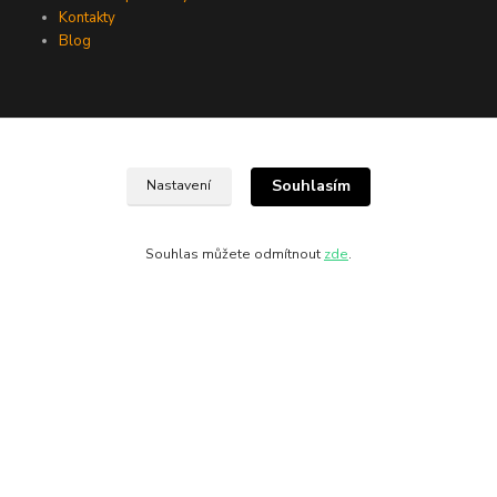
Kontakty
Blog
Souhlasím
Nastavení
Souhlas můžete odmítnout
zde
.
Kontakty
Ing. Michaela Pavlatová
+420 723 975 331
info@divineanimals.cz