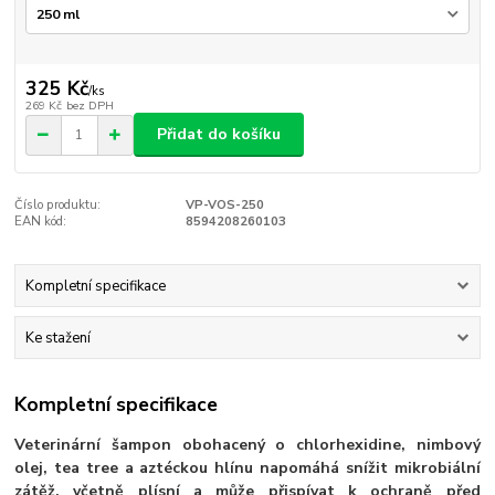
325 Kč
/
ks
269 Kč
bez DPH
Přidat do košíku
Číslo produktu:
VP-VOS-250
EAN kód:
8594208260103
Kompletní specifikace
Ke stažení
Kompletní specifikace
Veterinární šampon obohacený o chlorhexidine, nimbový
olej, tea tree a aztéckou hlínu napomáhá snížit mikrobiální
zátěž, včetně plísní a může přispívat k ochraně před