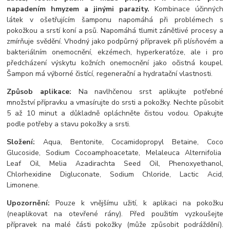
napadením hmyzem a jinými parazity.
Kombinace účinných
látek v ošetřujícím šamponu napomáhá při problémech s
pokožkou a srstí koní a psů. Napomáhá tlumit zánětlivé procesy a
zmírňuje svědění. Vhodný jako podpůrný přípravek při plísňovém a
bakteriálním onemocnění, ekzémech, hyperkeratóze, ale i pro
předcházení výskytu kožních onemocnění jako očistná koupel.
Šampon má výborné čistící, regenerační a hydratační vlastnosti.
Způsob aplikace:
Na navlhčenou srst aplikujte potřebné
množství přípravku a vmasírujte do srsti a pokožky. Nechte působit
5 až 10 minut a důkladně opláchněte čistou vodou. Opakujte
podle potřeby a stavu pokožky a srsti.
Složení:
Aqua, Bentonite, Cocamidopropyl Betaine, Coco
Glucoside, Sodium Cocoamphoacetate, Melaleuca Alternifolia
Leaf Oil, Melia Azadirachta Seed Oil, Phenoxyethanol,
Chlorhexidine Digluconate, Sodium Chloride, Lactic Acid,
Limonene.
Upozornění:
Pouze k vnějšímu užití, k aplikaci na pokožku
(neaplikovat na otevřené rány). Před použitím vyzkoušejte
přípravek na malé části pokožky (může způsobit podráždění).