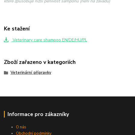
které způsobuje nižší pěnivost šamponu (není na závadu)
Ke stažení
Veterinary care shampoo EN/DE/HU/PL
Zboží zařazeno v kategoriích
Veterinární přípravky
Informace pro zákazníky
O nás
Obchodní podmínky