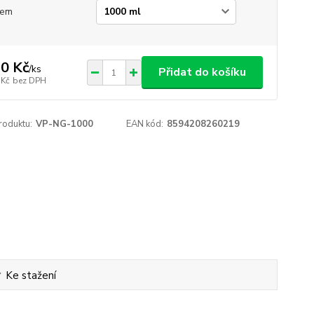
jem
0 Kč
/
ks
Přidat do košíku
 Kč
bez DPH
roduktu:
VP-NG-1000
EAN kód:
8594208260219
Ke stažení