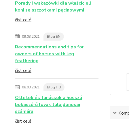
Porady i wskazówki dla właścicieli
koni ze szczotkami pęcinowymi
číst celé
09.03.2021
Blog EN
Recommendations and tips for
owners of horses with leg
feathering
číst celé
08.03.2021
Blog HU
Ötletek és tanácsok a hosszú
bokaszőrű lovak tulajdonosai
számára
Kompl
číst celé