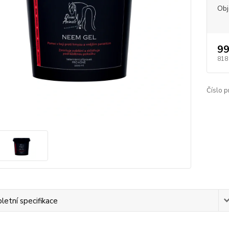
Ob
99
818
Číslo p
etní specifikace