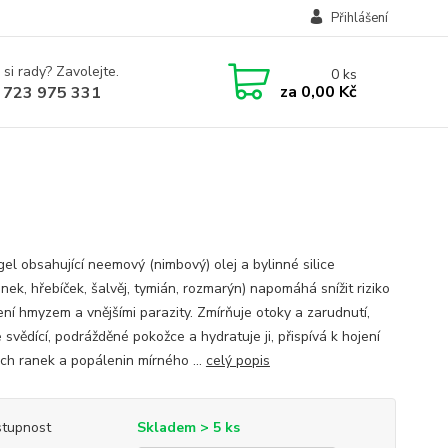
Přihlášení
 si rady? Zavolejte.
0
ks
za
0,00 Kč
 723 975 331
el obsahující neemový (nimbový) olej a bylinné silice
ek, hřebíček, šalvěj, tymián, rozmarýn) napomáhá snížit riziko
ní hmyzem a vnějšími parazity. Zmírňuje otoky a zarudnutí,
 svědící, podrážděné pokožce a hydratuje ji, přispívá k hojení
ch ranek a popálenin mírného ...
celý popis
tupnost
Skladem > 5 ks