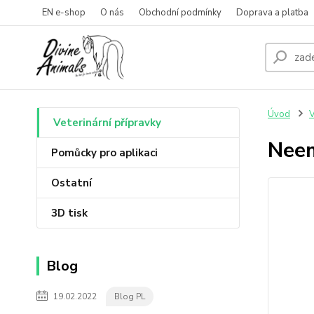
EN e-shop
O nás
Obchodní podmínky
Doprava a platba
Úvod
V
Veterinární přípravky
Neem
Pomůcky pro aplikaci
Ostatní
3D tisk
Blog
19.02.2022
Blog PL