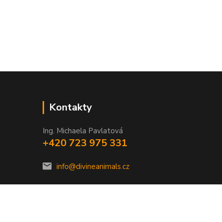
Kontakty
Ing. Michaela Pavlatová
+420 723 975 331
info@divineanimals.cz