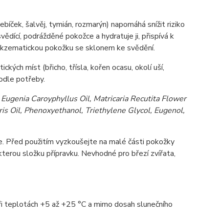
bíček, šalvěj, tymián, rozmarýn) napomáhá snížit riziko
ědící, podrážděné pokožce a hydratuje ji, přispívá k
 ekzematickou pokožku se sklonem ke svědění.
ých míst (břicho, třísla, kořen ocasu, okolí uší,
odle potřeby.
Eugenia Caroyphyllus Oil, Matricaria Recutita Flower
aris Oil, Phenoxyethanol, Triethylene Glycol, Eugenol,
ce. Před použitím vyzkoušejte na malé části pokožky
terou složku přípravku. Nevhodné pro březí zvířata,
ři teplotách +5 až +25 °C a mimo dosah slunečního