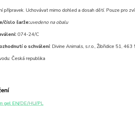
ní přípravek. Uchovávat mimo dohled a dosah dětí. Pouze pro zví
e/číslo šarže:
uvedeno na obalu
hválení:
074-24/C
rozhodnutí o schválení
: Divine Animals, s.r.o., Žibřidice 51, 
odu: Česká republika
žení
 gel EN/DE/HU/PL