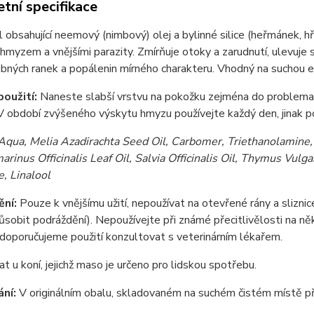
tní specifikace
obsahující neemový (nimbový) olej a bylinné silice (heřmánek, hře
hmyzem a vnějšími parazity. Zmírňuje otoky a zarudnutí, ulevuje sv
obných ranek a popálenin mírného charakteru. Vhodný na suchou
oužití:
Naneste slabší vrstvu na pokožku zejména do problematick
 V období zvýšeného výskytu hmyzu používejte každý den, jinak p
Aqua,
Melia Azadirachta Seed Oil, Carbomer, Triethanolamine, 
arinus Officinalis Leaf Oil, Salvia Officinalis Oil, Thymus Vulg
, Linalool
ní:
Pouze k vnějšímu užití, nepoužívat na otevřené rány a slizni
sobit podráždění). Nepoužívejte při známé přecitlivělosti na něk
doporučujeme použití konzultovat s veterinárním lékařem.
t u koní, jejichž maso je určeno pro lidskou spotřebu.
ní:
V originálním obalu, skladovaném na suchém čistém místě p