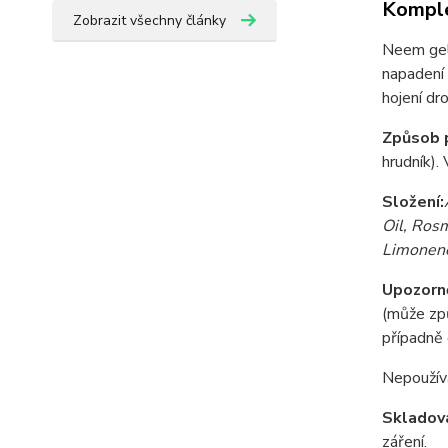
Komple
Zobrazit všechny články
Neem gel 
napadení 
hojení dr
Způsob p
hrudník).
Složení:
Oil, Rosm
Limonene
Upozorně
(může způ
případně 
Nepoužíva
Skladová
záření.