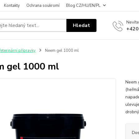
Kontakty
Ochrana soukromí
Blog CZ/HU/EN/PL
Nevíte
Hledat
+420
eterinární přípravky
Neem gel 1000 ml
 gel 1000 ml
Neem g
(heřmán
napade
ulevuje
drobný
Dos