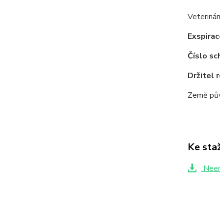
Veterinár
Exspirac
Číslo sc
Držitel 
Země pův
Ke sta
Neem