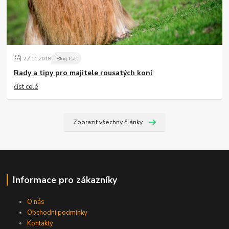
27
.
11
.
2019
Blog CZ
Rady a tipy pro majitele rousatých koní
číst celé
Zobrazit všechny články
Informace pro zákazníky
O nás
Obchodní podmínky
Kontakty