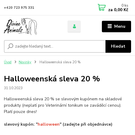
0
ks
+420 723 975 331
za
0,00 Kč
Menu
Hledat
Úvod
Novinky
Halloweenská sleva 20 %
Halloweenská sleva 20 %
31.10.2023
Halloweenská sleva 20 % se slevovým kupónem na skladové
produkty (neplatí pro Veterinární tonikum se zaváděcí cenou).
Platí pouze dnes!
slevový kupón: "
halloween
" (zadejte při objednávce)