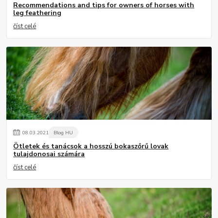
Recommendations and tips for owners of horses with
leg feathering
číst celé
08
.
03
.
2021
Blog HU
Ötletek és tanácsok a hosszú bokaszőrű lovak
tulajdonosai számára
číst celé