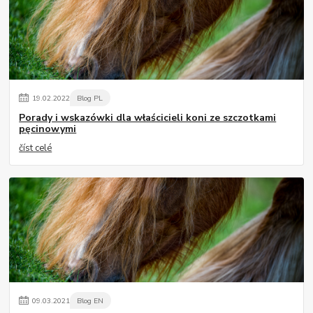
19
.
02
.
2022
Blog PL
Porady i wskazówki dla właścicieli koni ze szczotkami
pęcinowymi
číst celé
09
.
03
.
2021
Blog EN