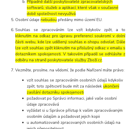
Případně další poskytovatelé zpracovatelských
softwarů, služeb a aplikací, které však v současné
době společnost nevyužívá
Osobní údaje
nebudou
předány mimo území EU.
Souhlas se zpracováním lze vzít kdykoliv zpět, a to
kliknutím na odkaz pro úpravu preferencí soukromí v dolní
části webu, kde lze udělený souhlas e-shopu odvolat. Dále
lze vzít souhlas zpět kliknutím na příslušný odkaz v emailu s
dotazníkem spokojenosti. V takovém případě se odhlásíte z
odběru na straně poskytovatele služby Zboží.cz
.
Vezměte, prosíme, na vědomí, že podle Nařízení máte právo:
vzít souhlas se zpracováním osobních údajů kdykoliv
zpět, toto zpětvzetí bude mít za následek
ukončení
zasílání dotazníku spokojenosti
požadovat po Správci informaci, jaké vaše osobní
údaje zpracovává
vyžádat si u Správce přístup k vašim zpracovávaným
osobním údajům a požadovat jejich kopii
u automatizovaně zpracovaných osobních údajů na
jejich přenositelnost