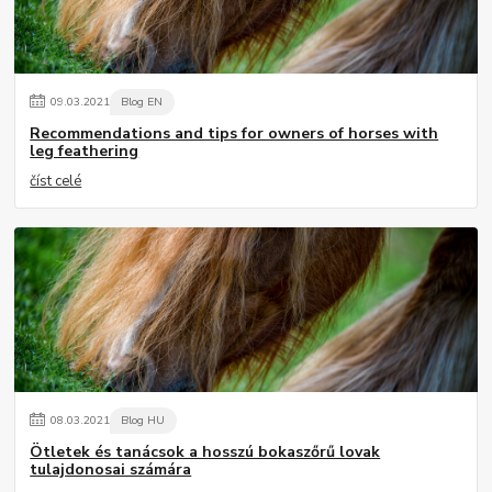
09
.
03
.
2021
Blog EN
Recommendations and tips for owners of horses with
leg feathering
číst celé
08
.
03
.
2021
Blog HU
Ötletek és tanácsok a hosszú bokaszőrű lovak
tulajdonosai számára