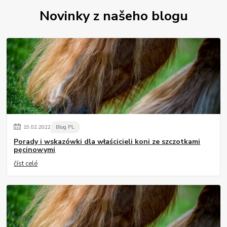
Novinky z našeho blogu
19
.
02
.
2022
Blog PL
Porady i wskazówki dla właścicieli koni ze szczotkami
pęcinowymi
číst celé