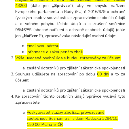
43200
(dále jen
„Správce“
), aby ve smyslu nařízení
Evropského parlamentu a Rady (EU) č. 2016/679 o ochraně
fyzických osob v souvislosti se zpracováním osobních údajů
a o volném pohybu těchto údajů a o zrušení směrnice
95/46/ES (obecné nařízení o ochraně osobních údajů) (dále
jen
„Nařízení“
), zpracovával/a následující osobní údaje:
emailovou adresu
informace o zakoupeném zboží
Výše uvedené osobní údaje budou zpracovány za účelem:
zaslání dotazníků pro zjištění zákaznické spokojenosti
Souhlas udělujete na zpracování po dobu
60 dní
a to za
účelem:
zaslání dotazníků pro zjištění zákaznické spokojenosti
Ke zpracování těchto osobních údajů Správce využívá tyto
Zpracovatele:
Poskytovatel služby Zboží.cz, provozované
společností Seznam a.s., sídlem Radlická 3294/10,
150 00, Praha 5, ČR