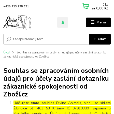
0
ks
+420 723 975 331
za
0,00 Kč
Menu
Hledat
Úvod
Souhlas se zpracováním osobních údajů pro účely zaslání dotazníku
zákaznické spokojenosti od Zboží.cz
Souhlas se zpracováním osobních
údajů pro účely zaslání dotazníku
zákaznické spokojenosti od
Zboží.cz
Udělujete tímto souhlas Divine Animals, s.r.o., se sídlem
Žibřidice 51, 463 53 Křižany, IČ 07910380, zapsaná u
Krajského soudu v Ústí nad Labem, oddíl C, vložka